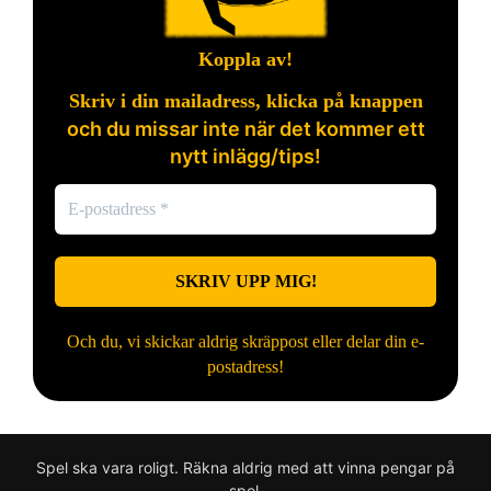
Koppla av!
Skriv i din mailadress, klicka på knappen
och du missar inte när det kommer ett
nytt inlägg/tips!
Och du, vi skickar aldrig skräppost eller delar din e-
postadress!
Spel ska vara roligt. Räkna aldrig med att vinna pengar på
spel.