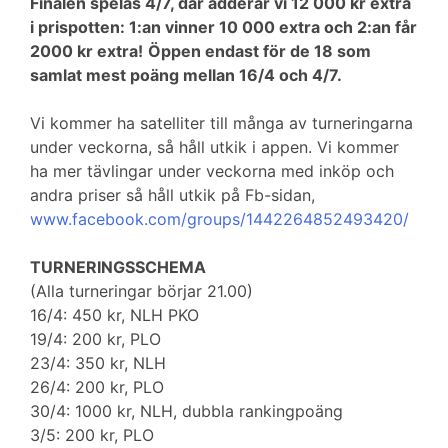
Finalen spelas 4/7, där adderar vi 12 000 kr extra
i prispotten: 1:an vinner 10 000 extra och 2:an får
2000 kr extra!
Öppen endast för de 18 som
samlat mest poäng mellan 16/4 och 4/7.
Vi kommer ha satelliter till många av turneringarna
under veckorna, så håll utkik i appen. Vi kommer
ha mer tävlingar under veckorna med inköp och
andra priser så håll utkik på Fb-sidan,
www.facebook.com/groups/1442264852493420/
TURNERINGSSCHEMA
(Alla turneringar börjar 21.00)
16/4: 450 kr, NLH PKO
19/4: 200 kr, PLO
23/4: 350 kr, NLH
26/4: 200 kr, PLO
30/4: 1000 kr, NLH, dubbla rankingpoäng
3/5: 200 kr, PLO