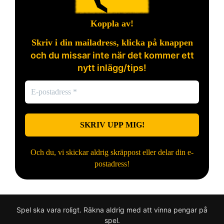
Koppla av!
Skriv i din mailadress, klicka på knappen
och du missar inte när det kommer ett
nytt inlägg/tips!
Och du, vi skickar aldrig skräppost eller delar din e-
postadress!
Spel ska vara roligt. Räkna aldrig med att vinna pengar på
spel.