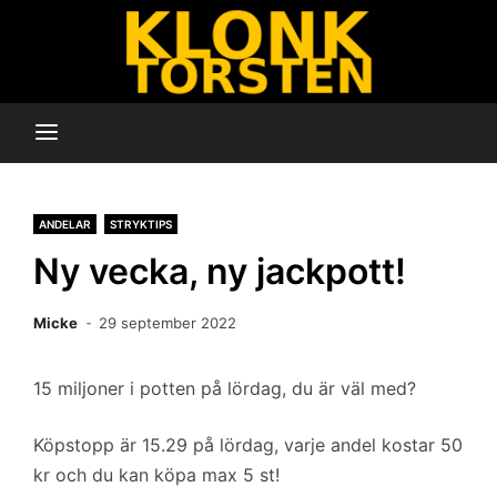
Hoppa
Amatörtips av amatörer
KlonkTorsten
till
innehåll
ANDELAR
STRYKTIPS
Ny vecka, ny jackpott!
Micke
29 september 2022
15 miljoner i potten på lördag, du är väl med?
Köpstopp är 15.29 på lördag, varje andel kostar 50
kr och du kan köpa max 5 st!