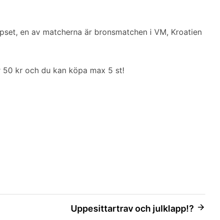
tipset, en av matcherna är bronsmatchen i VM, Kroatien
r 50 kr och du kan köpa max 5 st!
Uppesittartrav och julklapp!?