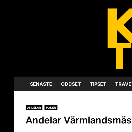
Hoppa
Amatörtips av amatörer
KlonkTorsten
till
innehåll
SENASTE
ODDSET
TIPSET
TRAVE
ANDELAR
POKER
Andelar Värmlandsmäs