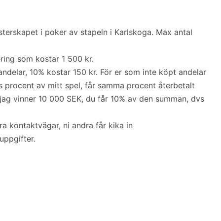
terskapet i poker av stapeln i Karlskoga. Max antal
ering som kostar 1 500 kr.
 andelar, 10% kostar 150 kr. För er som inte köpt andelar
s procent av mitt spel, får samma procent återbetalt
, jag vinner 10 000 SEK, du får 10% av den summan, dvs
a kontaktvägar, ni andra får kika in
uppgifter.