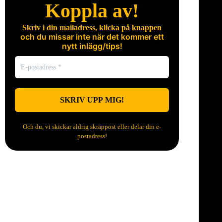
Koppla av!
Skriv i din mailadress, klicka på knappen
och du missar inte när det kommer ett
nytt inlägg/tips!
Och du, vi skickar aldrig skräppost eller delar din e-
postadress!