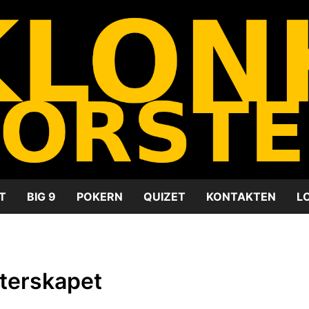
T
BIG 9
POKERN
QUIZET
KONTAKTEN
L
terskapet