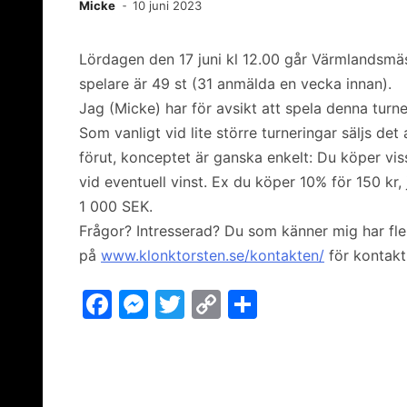
Micke
10 juni 2023
Lördagen den 17 juni kl 12.00 går Värmlandsmäs
spelare är 49 st (31 anmälda en vecka innan).
Jag (Micke) har för avsikt att spela denna turn
Som vanligt vid lite större turneringar säljs det
förut, konceptet är ganska enkelt: Du köper vis
vid eventuell vinst. Ex du köper 10% för 150 kr
1 000 SEK.
Frågor? Intresserad? Du som känner mig har fler
på
www.klonktorsten.se/kontakten/
för kontakt
F
M
T
C
D
a
e
w
o
el
c
s
itt
p
a
e
s
er
y